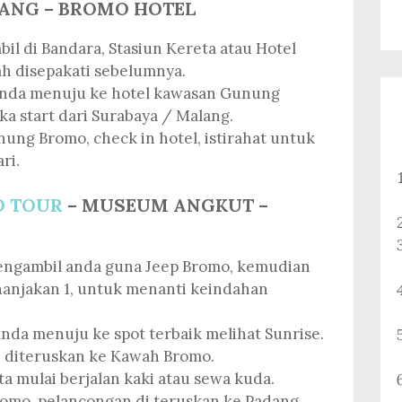
LANG – BROMO HOTEL
il di Bandara, Stasiun Kereta atau Hotel
ah disepakati sebelumnya.
nda menuju ke hotel kawasan Gunung
ka start dari Surabaya / Malang.
unung Bromo, check in hotel, istirahat untuk
ri.
 TOUR
– MUSEUM ANGKUT –
mengambil anda guna Jeep Bromo, kemudian
anjakan 1, untuk menanti keindahan
nda menuju ke spot terbaik melihat Sunrise.
an diteruskan ke Kawah Bromo.
ita mulai berjalan kaki atau sewa kuda.
omo, pelancongan di teruskan ke Padang