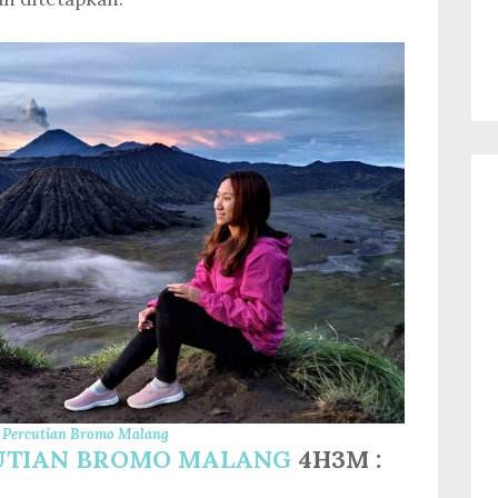
 Percutian Bromo Malang
UTIAN BROMO MALANG
4H3M :