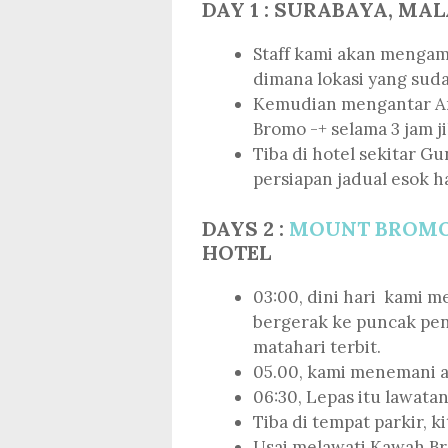
DAY 1 : SURABAYA, MA
Staff kami akan mengamb
dimana lokasi yang sud
Kemudian mengantar A
Bromo -+ selama 3 jam ji
Tiba di hotel sekitar G
persiapan jadual esok ha
DAYS 2 :
MOUNT BROMO
HOTEL
03:00, dini hari kami 
bergerak ke puncak pen
matahari terbit.
05.00, kami menemani a
06:30, Lepas itu lawat
Tiba di tempat parkir, k
Usai melawati Kawah Br