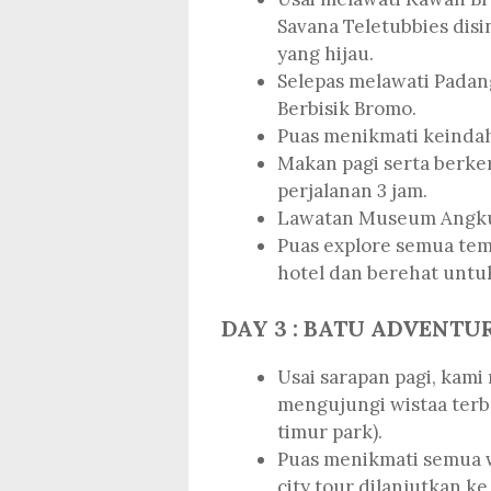
Savana Teletubbies disi
yang hijau.
Selepas melawati Padang
Berbisik Bromo.
Puas menikmati keindaha
Makan pagi serta berk
perjalanan 3 jam.
Lawatan Museum Angkut
Puas explore semua te
hotel dan berehat untu
DAY 3 : BATU ADVENTU
Usai sarapan pagi, kam
mengujungi wistaa terba
timur park).
Puas menikmati semua w
city tour dilanjutkan ke