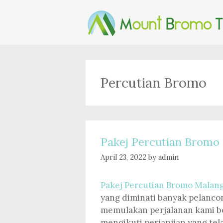
Skip
to
content
Percutian Bromo
Pakej Percutian Bromo
April 23, 2022
by
admin
Pakej Percutian Bromo Malan
yang diminati banyak pelanco
memulakan perjalanan kami b
mengikuti perjanjian yang tel