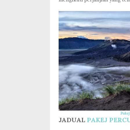
Pakej
JADUAL
PAKEJ PERC